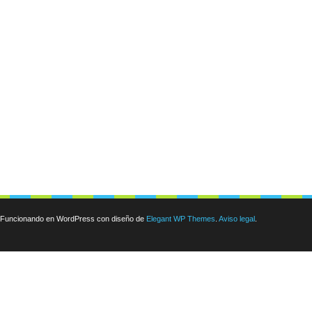
Funcionando en WordPress con diseño de
Elegant WP Themes
.
Aviso legal
.