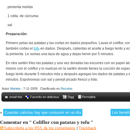
. pimienta molida
. 1 cdita. de cúrcuma
. sal
Preparación:
Primero pelas las patatas y las cortas en dados pequeños. Lavas el coliflor, cor
también cortas el
tofu
en dados. Después, calientas el aceite a fuego lento y e
la pimienta. Le sumas una taza de agua y dejas hervir por 5 minutos.
En otra sartén fríes las patatas y una vez doradas las escurres con un papel a
mismo con el coliflor y lo vuelcas en la sartén donde tienes la cocción de espe
fuego lento durante 5 minutos más y después agregas los dados de patatas y el
minutos. Espolvoreas con sal y perejil picado fresco y listo.
Autor
Mariela
- 7-11-2009 Clasificado en
Recetas
email this
Favorito en delicious
Digg
Permalink
«
Cuantas calorías hay que consumir en un día
Los benefi
Comentar en " Coliflor con patatas y tofu "
Subscribirte a los RSS de los comentarios
|
Trackback