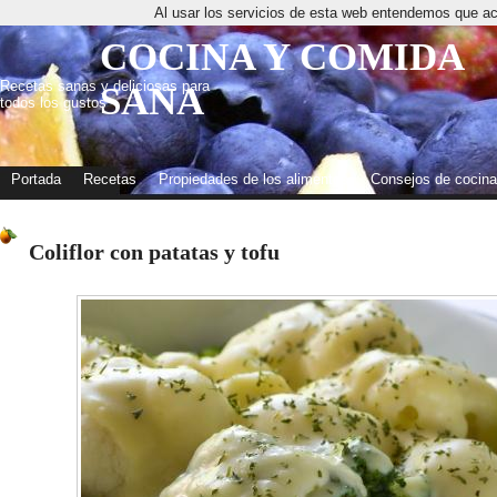
Al usar los servicios de esta web entendemos que ac
COCINA Y COMIDA
Recetas sanas y deliciosas para
SANA
todos los gustos
Portada
Recetas
Propiedades de los alimentos
Consejos de cocina
Coliflor con patatas y tofu