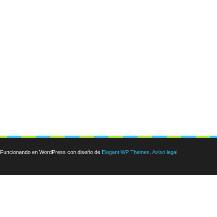
Funcionando en WordPress con diseño de
Elegant WP Themes
.
Aviso legal
.