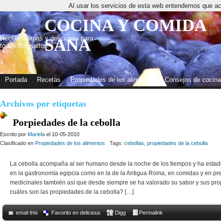
Al usar los servicios de esta web entendemos que ac
COCINA Y COMIDA
Recetas sanas y deliciosas para
SANA
todos los gustos
Portada
Recetas
Propiedades de los alimentos
Consejos de cocina
Archivos por etiquetas
Porpiedades de la cebolla
Escrito por
Mariela
el 10-05-2010
Clasificado en
Propiedades de los alimentos
Tags:
cebollas
,
propiedades de la cebolla
La cebolla acompaña al ser humano desde la noche de los tiempos y ha estad
en la gastronomía egipcia como en la de la Antigua Roma, en comidas y en p
medicinales también así que desde siempre se ha valorado su sabor y sus pr
cuáles son las propiedades de la cebolla? […]
email this
Favorito en delicious
Digg
Permalink