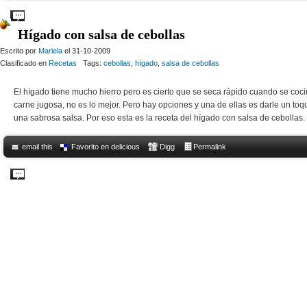
Comments Off
on Porpiedades de la cebolla
Hígado con salsa de cebollas
Escrito por
Mariela
el 31-10-2009
Clasificado en
Recetas
Tags:
cebollas
,
hígado
,
salsa de cebollas
El hígado tiene mucho hierro pero es cierto que se seca rápido cuando se cocin
carne jugosa, no es lo mejor. Pero hay opciones y una de ellas es darle un t
una sabrosa salsa. Por eso esta es la receta del hígado con salsa de cebollas. 
email this
Favorito en delicious
Digg
Permalink
Comments Off
on Hígado con salsa de cebollas