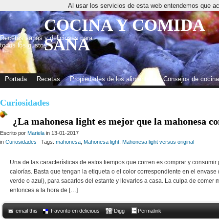
Al usar los servicios de esta web entendemos que ac
COCINA Y COMIDA
Recetas sanas y deliciosas para
SANA
todos los gustos
Portada
Recetas
Propiedades de los alimentos
Consejos de cocina
Curiosidades
¿La mahonesa light es mejor que la mahonesa 
Escrito por
Mariela
in 13-01-2017
in
Curiosidades
Tags:
mahonesa
,
Mahonesa light
,
Mahonesa light versus original
Una de las características de estos tiempos que corren es comprar y consumir
calorías. Basta que tengan la etiqueta o el color correspondiente en el envase
verde o azul), para sacarlos del estante y llevarlos a casa. La culpa de comer
entonces a la hora de […]
email this
Favorito en delicious
Digg
Permalink