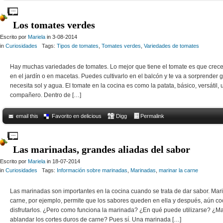
Comments Off
on ¿La mahonesa light es mejor que la mahonesa común?
Los tomates verdes
Escrito por
Mariela
in 3-08-2014
in
Curiosidades
Tags:
Tipos de tomates
,
Tomates verdes
,
Variedades de tomates
Hay muchas variedades de tomates. Lo mejor que tiene el tomate es que crece
en el jardín o en macetas. Puedes cultivarlo en el balcón y te va a sorprender 
necesita sol y agua. El tomate en la cocina es como la patata, básico, versátil,
compañero. Dentro de […]
email this
Favorito en delicious
Digg
Permalink
Comments Off
on Los tomates verdes
Las marinadas, grandes aliadas del sabor
Escrito por
Mariela
in 18-07-2014
in
Curiosidades
Tags:
Información sobre marinadas
,
Marinadas
,
marinar la carne
Las marinadas son importantes en la cocina cuando se trata de dar sabor. Mari
carne, por ejemplo, permite que los sabores queden en ella y después, aún c
disfrutarlos. ¿Pero como funciona la marinada? ¿En qué puede utilizarse? ¿Ma
ablandar los cortes duros de carne? Pues sí. Una marinada […]