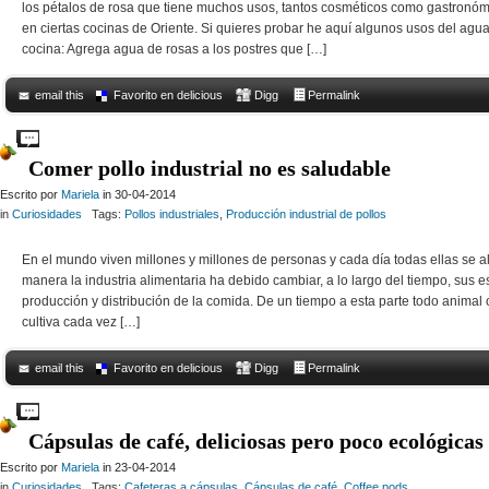
los pétalos de rosa que tiene muchos usos, tantos cosméticos como gastronóm
en ciertas cocinas de Oriente. Si quieres probar he aquí algunos usos del agua
cocina: Agrega agua de rosas a los postres que […]
email this
Favorito en delicious
Digg
Permalink
Comments Off
on Agua de rosas en la cocina
Comer pollo industrial no es saludable
Escrito por
Mariela
in 30-04-2014
in
Curiosidades
Tags:
Pollos industriales
,
Producción industrial de pollos
En el mundo viven millones y millones de personas y cada día todas ellas se a
manera la industria alimentaria ha debido cambiar, a lo largo del tiempo, sus e
producción y distribución de la comida. De un tiempo a esta parte todo animal o
cultiva cada vez […]
email this
Favorito en delicious
Digg
Permalink
Comments Off
on Comer pollo industrial no es saludable
Cápsulas de café, deliciosas pero poco ecológicas
Escrito por
Mariela
in 23-04-2014
in
Curiosidades
Tags:
Cafeteras a cápsulas
,
Cápsulas de café
,
Coffee pods