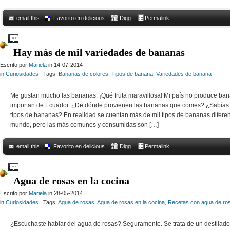
email this
Favorito en delicious
Digg
Permalink
Comments Off
on Las marinadas, grandes aliadas del sabor
Hay más de mil variedades de bananas
Escrito por
Mariela
in 14-07-2014
in
Curiosidades
Tags:
Bananas de colores
,
Tipos de banana
,
Variedades de banana
Me gustan mucho las bananas. ¡Qué fruta maravillosa! Mi país no produce ba
importan de Ecuador. ¿De dónde provienen las bananas que comes? ¿Sabías 
tipos de bananas? En realidad se cuentan más de mil tipos de bananas diferen
mundo, pero las más comunes y consumidas son […]
email this
Favorito en delicious
Digg
Permalink
Comments Off
on Hay más de mil variedades de bananas
Agua de rosas en la cocina
Escrito por
Mariela
in 28-05-2014
in
Curiosidades
Tags:
Agua de rosas
,
Agua de rosas en la cocina
,
Recetas con agua de ro
¿Escuchaste hablar del agua de rosas? Seguramente. Se trata de un destilado