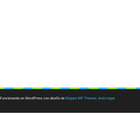
Funcionando en WordPress con diseño de
Elegant WP Themes
.
Aviso legal
.