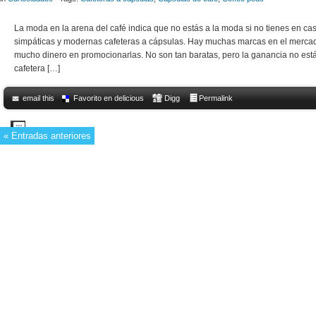
La moda en la arena del café indica que no estás a la moda si no tienes en c
simpáticas y modernas cafeteras a cápsulas. Hay muchas marcas en el merca
mucho dinero en promocionarlas. No son tan baratas, pero la ganancia no está
cafetera […]
email this
Favorito en delicious
Digg
Permalink
Comments Off
on Cápsulas de café, deliciosas pero poco ecológicas
« Entradas anteriores