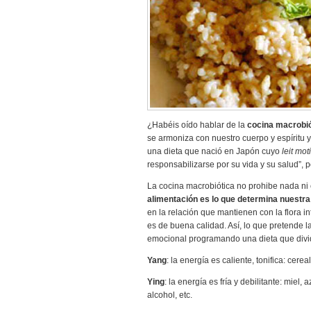
¿Habéis oído hablar de la
cocina macrobió
se armoniza con nuestro cuerpo y espíritu y
una dieta que nació en Japón cuyo
leit mot
responsabilizarse por su vida y su salud”, p
La cocina macrobiótica no prohibe nada ni e
alimentación es lo que determina nuestra
en la relación que mantienen con la flora in
es de buena calidad. Así, lo que pretende la 
emocional programando una dieta que divid
Yang
: la energía es caliente, tonifica: cere
Ying
: la energía es fría y debilitante: miel,
alcohol, etc.