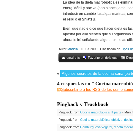
La idea de la dieta macrobiótica es
elimina
energí débil y nóciva (pan blanco, embutidos
introducir en cambio las algas marinas, cer
el
reiki
o el
Shiatsu
.
Bien, que nadie dice que hacer dieta es fác
apostar por ella sienten que su organismo e
ahora te iré señalando algunas recetas útil
Autor
Mariela
- 16-03-2009 Clasificado en
Tipos de
email this
Favorito en delicious
Digg
«
Algunos secretos de la cocina sana (parte
4 respuestas en " Cocina macrobiót
Subscribirte a los RSS de los comentario
Pingback y Trackback
Pingback from
Cocina macrobiótica, II parte
- Marc
Pingback from
Cocina macrobiótica, objetivo: desin
Pingback from
Hamburguesa vegetal, receta macrob