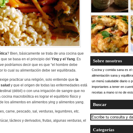
tica
? Bien, básicamente se trata de una cocina que
 que se basa en el principio del
Ying y el Yang
. Es
Sobre nosotros
ive
podríamos decir que es que “el hombre debe
Cocina y comida sana es el s
or lo cual su alimentación debe ser equilibrada.
alimentación sana y equilibr
xige practicar una religión, solo entiende que
la
un menú saludable diario o 
 salud
y que el origen de todas las enfermedades está
importantes a tener en cuent
testinal (débil) o con una irrigación de sangre que no
recetas a mano si no de esta
cocina macrobiótica es lograr el equilibrio físico y
e los alimentos en alimentos ying y alimentos yang.
Buscar
ales, carne, pescado, sal, verduras, legumbres, etc.
 azúcar, lácteos y derivados, frutas, algunas verduras, el
Categorías