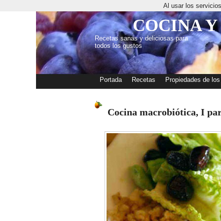
Al usar los servici
COCINA Y
Recetas sanas y deliciosas para
todos los gustos
Portada
Recetas
Propiedades de los
Cocina macrobiótica, I pa