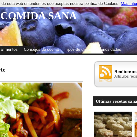
os de esta web entendemos que aceptas nuestra política de Cookies
Más info
 COMIDA SANA
 alimentos
Consejos de cocina
Tipos de dietas
Curiosidades
rte
Recíbenos 
Artículos reci
Últimas recetas sana