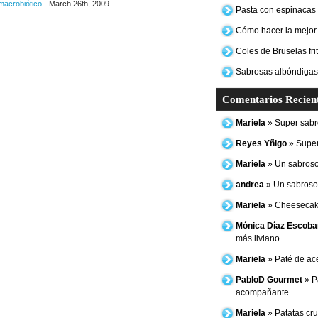
 macrobiótico
- March 26th, 2009
Pasta con espinacas y
Cómo hacer la mejor
Coles de Bruselas frit
Sabrosas albóndigas
Comentarios Recien
Mariela
» Super sabro
Reyes Yñigo
» Super
Mariela
» Un sabroso
andrea
» Un sabroso 
Mariela
» Cheesecake
Mónica Díaz Escoba
más liviano…
Mariela
» Paté de ac
PabloD Gourmet
» P
acompañante…
Mariela
» Patatas cruj