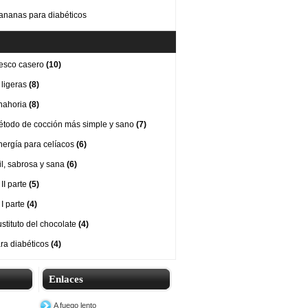
ananas para diabéticos
esco casero
(10)
 ligeras
(8)
nahoria
(8)
método de cocción más simple y sano
(7)
nergía para celíacos
(6)
cil, sabrosa y sana
(6)
II parte
(5)
 I parte
(4)
stituto del chocolate
(4)
ra diabéticos
(4)
Enlaces
A fuego lento