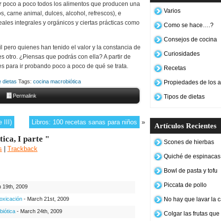
r
poco a poco todos los alimentos que producen una
Varios
, carne animal, dulces, alcohol, refrescos), e
eales integrales y orgánicos y ciertas prácticas como
Como se hace….?
Consejos de cocina
il pero quienes han tenido el valor y la constancia de
Curiosidades
s otro. ¿Piensas que podrás con ella? A partir de
es para ir probando poco a poco de qué se trata.
Recetas
 dietas
Tags:
cocina macrobiótica
Propiedades de los a
Permalink
Tipos de dietas
 III)
Libros: 100 recetas sanas para niños
»
Artículos Recientes
ica, I parte "
Scones de hierbas
s
|
Trackback
Quiché de espinacas 
Bowl de pasta y tofu
Piccata de pollo
h 19th, 2009
toxicación
- March 21st, 2009
No hay que lavar la c
iótica
- March 24th, 2009
Colgar las frutas qu