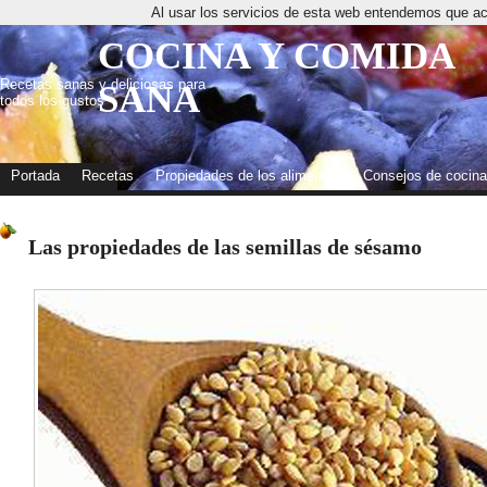
Al usar los servicios de esta web entendemos que ac
COCINA Y COMIDA
Recetas sanas y deliciosas para
SANA
todos los gustos
Portada
Recetas
Propiedades de los alimentos
Consejos de cocina
Las propiedades de las semillas de sésamo