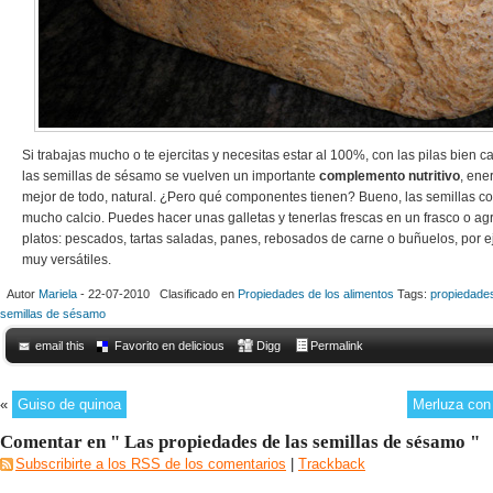
Si trabajas mucho o te ejercitas y necesitas estar al 100%, con las pilas bien 
las semillas de sésamo se vuelven un importante
complemento nutritivo
, ene
mejor de todo, natural. ¿Pero qué componentes tienen? Bueno, las semillas co
mucho calcio. Puedes hacer unas galletas y tenerlas frescas en un frasco o agr
platos: pescados, tartas saladas, panes, rebosados de carne o buñuelos, por 
muy versátiles.
Autor
Mariela
- 22-07-2010 Clasificado en
Propiedades de los alimentos
Tags:
propiedade
semillas de sésamo
email this
Favorito en delicious
Digg
Permalink
«
Guiso de quinoa
Merluza con
Comentar en " Las propiedades de las semillas de sésamo "
Subscribirte a los RSS de los comentarios
|
Trackback