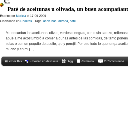
Comments Off
on Pan de atún y aceitunas
Paté de aceitunas u olivada, un buen acompañan
Escrito por
Mariela
el 17-09-2009
Clasificado en
Recetas
Tags:
aceitunas
,
olivada
,
pate
Me encantan las aceitunas, olivas, verdes o negras, con o sin carozo, rellenas 
abuela me acostumbró a comer algunas antes de las comidas, de tanto ponerl
solas o con un poquito de aceite, ajo y perejil. Por eso todo lo que tenga acei
mucho y en mi […]
email this
Favorito en delicious
Digg
Permalink
2 Comentarios