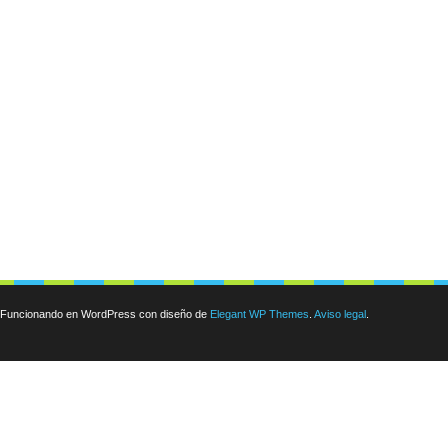
Funcionando en WordPress con diseño de
Elegant WP Themes
.
Aviso legal
.