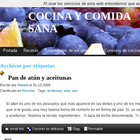
Al usar los servicios de esta web entendemos que ac
COCINA Y COMIDA
Recetas sanas y deliciosas para
SANA
todos los gustos
Portada
Recetas
Propiedades de los alimentos
Consejos de cocina
Archivos por etiquetas
Pan de atún y aceitunas
Escrito por
Mariela
el 31-12-2009
Clasificado en
Recetas
Tags:
aceitunas
,
atún
,
pan
El atún es uno de los pescados que mas aparece en las dietas y uno de los m
que si te gusta, una muy buena forma de comerlo es en forma de pan. Sí, un s
y aceitunas. Veamos la receta: Ingredientes: . ½ taza de leche descremada . ¼
email this
Favorito en delicious
Digg
Permalink