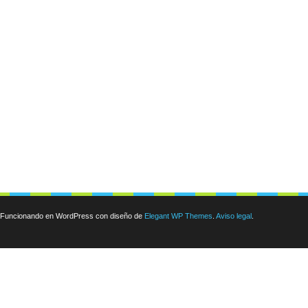
Funcionando en WordPress con diseño de
Elegant WP Themes
.
Aviso legal
.