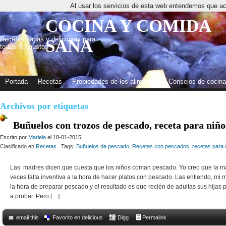
Al usar los servicios de esta web entendemos que ac
COCINA Y COMIDA
Recetas sanas y deliciosas para
SANA
todos los gustos
Portada
Recetas
Propiedades de los alimentos
Consejos de cocina
Archivos por etiquetas
Buñuelos con trozos de pescado, receta para niño
Escrito por
Mariela
el 18-01-2015
Clasificado en
Recetas
Tags:
Buñuelos de pescado
,
Recetas con pescados
,
recetas para 
Las madres dicen que cuesta que los niños coman pescado. Yo creo que la ma
veces falta inventiva a la hora de hacer platos con pescado. Las entiendo, mi m
la hora de preparar pescado y el resultado es que recién de adultas sus hija
a probar. Pero […]
email this
Favorito en delicious
Digg
Permalink