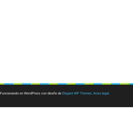
Funcionando en WordPress con diseño de
Elegant WP Themes
.
Aviso legal
.