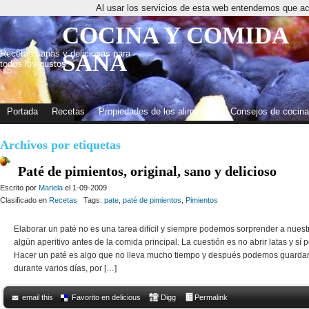
Al usar los servicios de esta web entendemos que ac
COCINA Y COMIDA
Recetas sanas y deliciosas para
SANA
todos los gustos
Portada
Recetas
Propiedades de los alimentos
Consejos de cocina
Archivos por etiquetas
Paté de pimientos, original, sano y delicioso
Escrito por
Mariela
el 1-09-2009
Clasificado en
Recetas
Tags:
pate
,
paté de pimientos
,
Pimientos
Elaborar un paté no es una tarea difícil y siempre podemos sorprender a nuest
algún aperitivo antes de la comida principal. La cuestión es no abrir latas y sí 
Hacer un paté es algo que no lleva mucho tiempo y después podemos guardar
durante varios días, por […]
email this
Favorito en delicious
Digg
Permalink