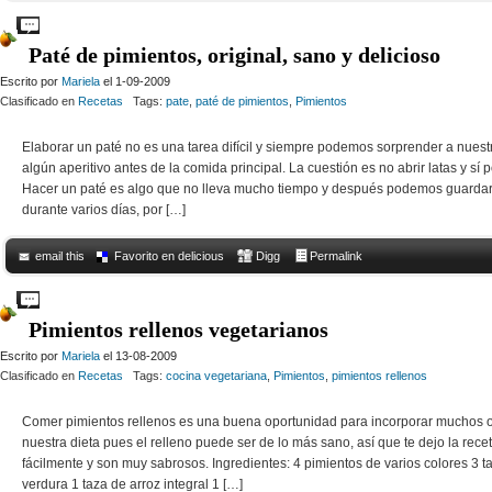
Comments Off
on Variedades de pimientos picantes
Paté de pimientos, original, sano y delicioso
Escrito por
Mariela
el 1-09-2009
Clasificado en
Recetas
Tags:
pate
,
paté de pimientos
,
Pimientos
Elaborar un paté no es una tarea difícil y siempre podemos sorprender a nuest
algún aperitivo antes de la comida principal. La cuestión es no abrir latas y sí 
Hacer un paté es algo que no lleva mucho tiempo y después podemos guardar
durante varios días, por […]
email this
Favorito en delicious
Digg
Permalink
Comments Off
on Paté de pimientos, original, sano y delicioso
Pimientos rellenos vegetarianos
Escrito por
Mariela
el 13-08-2009
Clasificado en
Recetas
Tags:
cocina vegetariana
,
Pimientos
,
pimientos rellenos
Comer pimientos rellenos es una buena oportunidad para incorporar muchos o
nuestra dieta pues el relleno puede ser de lo más sano, así que te dejo la rece
fácilmente y son muy sabrosos. Ingredientes: 4 pimientos de varios colores 3 t
verdura 1 taza de arroz integral 1 […]