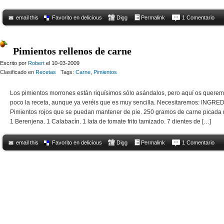
email this
Favorito en delicious
Digg
Permalink
1 Comentario
Pimientos rellenos de carne
Escrito por
Robert
el 10-03-2009
Clasificado en
Recetas
Tags:
Carne
,
Pimientos
Los pimientos morrones están riquísimos sólo asándalos, pero aquí os quere
poco la receta, aunque ya veréis que es muy sencilla. Necesitaremos: INGRE
Pimientos rojos que se puedan mantener de pie. 250 gramos de carne picada m
1 Berenjena. 1 Calabacín. 1 lata de tomate frito tamizado. 7 dientes de […]
email this
Favorito en delicious
Digg
Permalink
1 Comentario