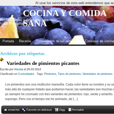
Al usar los servicios de esta web entendemos que ac
COCINA Y COMIDA
Recetas sanas y deliciosas para
SANA
todos los gustos
Portada
Recetas
Propiedades de los alimentos
Consejos de cocina
Archivos por etiquetas
Variedades de pimientos picantes
Escrito por
Mariela
el 29-03-2014
Clasificado en
Curiosidades
Tags:
Pimientos
,
Tipos de pimientos
,
Variedades de pimientos
Los pimientos son una multicolor maravilla. Cada color tiene su nombre y su sa
más allá de cualquier listado que podamos hacer, las variedades son muchas
yo siempre he cocinado con tres variantes de pimientos: rojo, verde y amarillo
supongo. Pero con el tiempo me he animado, de […]
email this
Favorito en delicious
Digg
Permalink