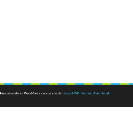
Funcionando en WordPress con diseño de
Elegant WP Themes
.
Aviso legal
.