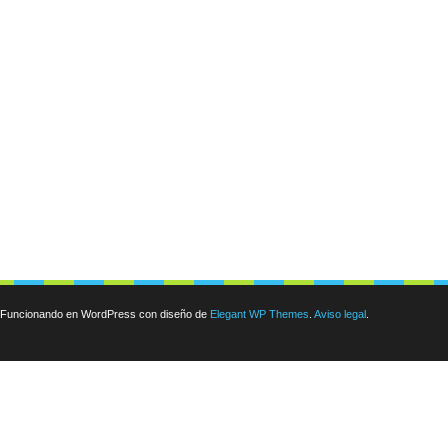
Funcionando en WordPress con diseño de
Elegant WP Themes
.
Aviso legal
.