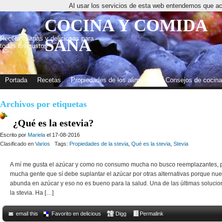
Al usar los servicios de esta web entendemos que ac
COCINA Y COMIDA
Recetas sanas y deliciosas para
SANA
todos los gustos
Portada
Recetas
Propiedades de los alimentos
Consejos de cocina
Archivos por etiquetas
¿Qué es la estevia?
Escrito por
Mariela
el 17-08-2016
Clasificado en
Varios
Tags:
Propiedades de la stevia
,
Qué es la stevia
,
Stevia
A mí me gusta el azúcar y como no consumo mucha no busco reemplazantes, 
mucha gente que sí debe suplantar el azúcar por otras alternativas porque nu
abunda en azúcar y eso no es bueno para la salud. Una de las últimas soluci
la stevia. Ha […]
email this
Favorito en delicious
Digg
Permalink