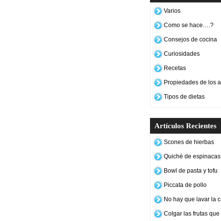
Varios
Como se hace….?
Consejos de cocina
Curiosidades
Recetas
Propiedades de los a
Tipos de dietas
Artículos Recientes
Scones de hierbas
Quiché de espinacas 
Bowl de pasta y tofu
Piccata de pollo
No hay que lavar la c
Colgar las frutas qu