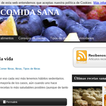
os de esta web entendemos que aceptas nuestra política de Cookies
Más info
 COMIDA SANA
 alimentos
Consejos de cocina
Tipos de dietas
Curiosidades
Recíbenos 
a vida
Artículos reci
Comer fibras
,
fibras
,
Tipos de fibras
Últimas recetas sana
 por eso cada vez más tenemos hábitos sedentarios.
a mayoría de los casos, aún cuando uno hace
 recetas lo más saludables posibles (aunque de tanto
Permalink