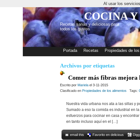
Al usar los servici
COCINA Y
Recetas sanas y deliciosas para
todos los gustos
Portada
Recetas
Propiedades de los
Archivos por etiquetas
Comer más fibras mejora l
Escrito por
Mariela
el 3-11-2015
Clasificado en
Propiedades de los alimentos
Tags:
Nuestra vida urbana nos ata a las sillas y
Sumado a eso la comida es industrial en l
esfuerzos para cocinar en casa y encontrar
en tanto incluso aquí en el […]
email this
Favorito en delicious
Digg