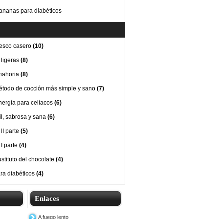
ananas para diabéticos
esco casero
(10)
 ligeras
(8)
nahoria
(8)
método de cocción más simple y sano
(7)
nergía para celíacos
(6)
cil, sabrosa y sana
(6)
II parte
(5)
 I parte
(4)
stituto del chocolate
(4)
ra diabéticos
(4)
Enlaces
A fuego lento