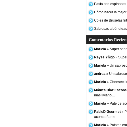
Pasta con espinacas y
Cómo hacer la mejor
Coles de Bruselas frit
Sabrosas albóndigas
Comentarios Recien
Mariela
» Super sabro
Reyes Yñigo
» Super
Mariela
» Un sabroso
andrea
» Un sabroso 
Mariela
» Cheesecake
Mónica Díaz Escoba
más liviano…
Mariela
» Paté de ac
PabloD Gourmet
» P
acompañante…
Mariela
» Patatas cruj