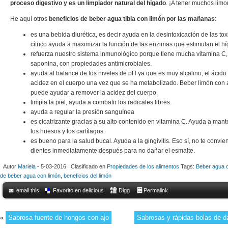
proceso digestivo y es un limpiador natural del
hígado
. ¡A tener muchos limo
He aquí otros
beneficios de beber agua tibia con limón por las mañanas
:
es una bebida diurética, es decir ayuda en la desintoxicación de las to
cítrico ayuda a maximizar la función de las enzimas que estimulan el hí
refuerza nuestro sistema inmunológico porque tiene mucha vitamina C,
saponina, con propiedades antimicrobiales.
ayuda al balance de los niveles de pH ya que es muy alcalino, el ácido 
acidez en el cuerpo una vez que se ha metabolizado. Beber limón con
puede ayudar a remover la acidez del cuerpo.
limpia la piel, ayuda a combatir los radicales libres.
ayuda a regular la presión sanguínea
es cicatrizante gracias a su alto contenido en vitamina C. Ayuda a mant
los huesos y los cartílagos.
es bueno para la salud bucal. Ayuda a la gingivitis. Eso sí, no te convien
dientes inmediatamente después para no dañar el esmalte.
Autor
Mariela
- 5-03-2016 Clasificado en
Propiedades de los alimentos
Tags:
Beber agua c
de beber agua con limón
,
beneficios del limón
email this
Favorito en delicious
Digg
Permalink
«
Sabrosa fuente de hongos con ajo
Sabrosas y rápidas bolas de 