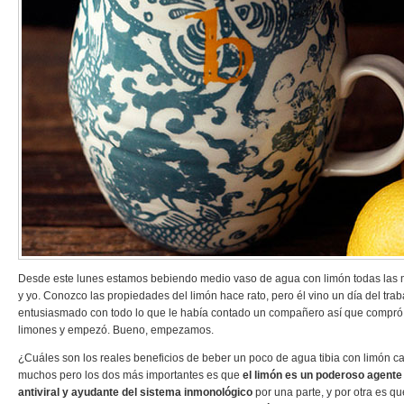
Desde este lunes estamos bebiendo medio vaso de agua con limón todas las 
y yo. Conozco las propiedades del limón hace rato, pero él vino un día del tra
entusiasmado con todo lo que le había contado un compañero así que compró 
limones y empezó. Bueno, empezamos.
¿Cuáles son los reales beneficios de beber un poco de agua tibia con limón
muchos pero los dos más importantes es que
el limón es un poderoso agente 
antiviral y ayudante del sistema inmonológico
por una parte, y por otra es q