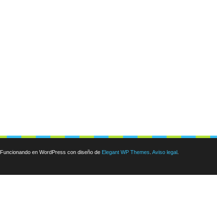
Funcionando en WordPress con diseño de
Elegant WP Themes
.
Aviso legal
.