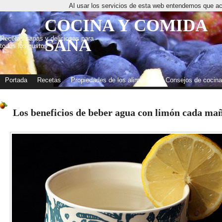
Al usar los servicios de esta web entendemos que ac
COCINA Y COMIDA
Recetas sanas y deliciosas para
SANA
todos los gustos
Portada
Recetas
Propiedades de los alimentos
Consejos de cocina
Los beneficios de beber agua con limón cada ma