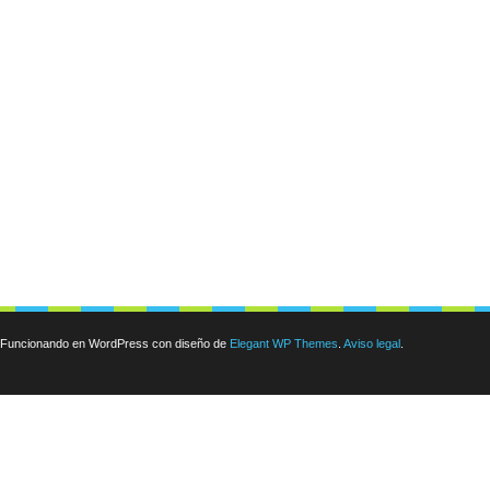
Funcionando en WordPress con diseño de
Elegant WP Themes
.
Aviso legal
.