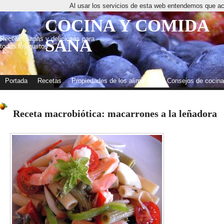
Al usar los servicios de esta web entendemos que ac
COCINA Y COMIDA
Recetas sanas y deliciosas para
SANA
todos los gustos
Portada
Recetas
Propiedades de los alimentos
Consejos de cocina
Receta macrobiótica: macarrones a la leñadora