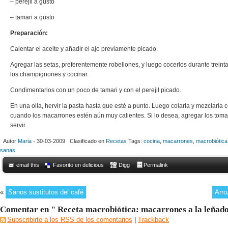
– perejil a gusto
– tamari a gusto
Preparación:
Calentar el aceite y añadir el ajo previamente picado.
Agregar las setas, preferentemente robellones, y luego cocerlos durante treint
los champignones y cocinar.
Condimentarlos con un poco de tamari y con el perejil picado.
En una olla, hervir la pasta hasta que esté a punto. Luego colarla y mezclarla c
cuando los macarrones estén aún muy calientes. Si lo desea, agregar los toma
servir.
Autor
Maria
- 30-03-2009 Clasificado en
Recetas
Tags:
cocina
,
macarrones
,
macrobiótica
sanas
email this
Favorito en delicious
Digg
Permalink
«
Sanos sustitutos del café
Arro
Comentar en " Receta macrobiótica: macarrones a la leñad
Subscribirte a los RSS de los comentarios
|
Trackback