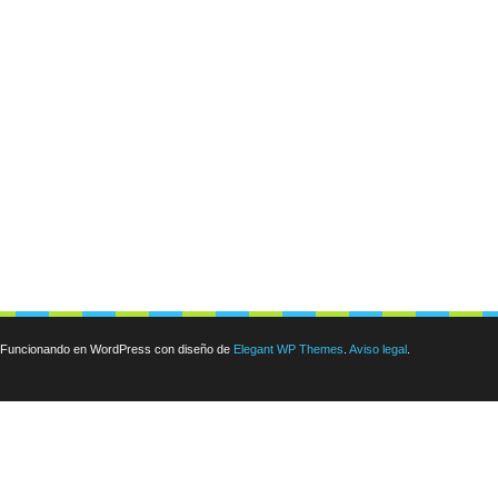
Funcionando en WordPress con diseño de
Elegant WP Themes
.
Aviso legal
.