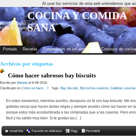
Al usar los servicios de esta web entendemos que ac
COCINA Y COMIDA
Recetas sanas y deliciosas para
SANA
todos los gustos
Portada
Recetas
Propiedades de los alimentos
Consejos de cocina
Archivos por etiquetas
Cómo hacer sabrosos bay biscuits
Escrito por
Mariela
el 6-09-2016
Clasificado en
Como se hace....?
Tags:
Bay biscuits
,
Bizcochos caseros
,
Galletas caseras
En estos momentos, mientras escribo, desayuno un té con bay biscuits. Me en
galletas secas que hacen tantas migas y siempre pruebo cómo las hacen en l
porque estoy más acostumbrada a las compradas que a las caseras. Pero enco
fácil y ha salido muy bien. Si te gustan las […]
email this
Favorito en delicious
Digg
Permalink