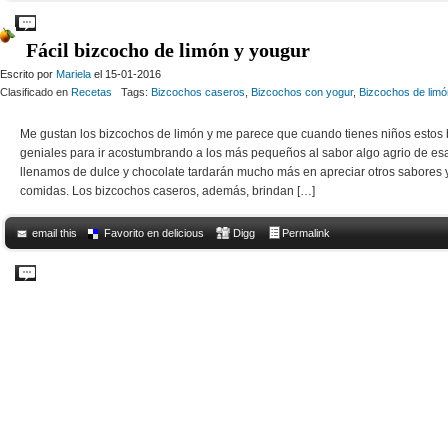
Comments Off
on Cómo hacer sabrosos bay biscuits
Fácil bizcocho de limón y yougur
Escrito por
Mariela
el 15-01-2016
Clasificado en
Recetas
Tags:
Bizcochos caseros
,
Bizcochos con yogur
,
Bizcochos de limó
Me gustan los bizcochos de limón y me parece que cuando tienes niños estos
geniales para ir acostumbrando a los más pequeños al sabor algo agrio de esa 
llenamos de dulce y chocolate tardarán mucho más en apreciar otros sabores y
comidas. Los bizcochos caseros, además, brindan […]
email this
Favorito en delicious
Digg
Permalink
Comments Off
on Fácil bizcocho de limón y yougur