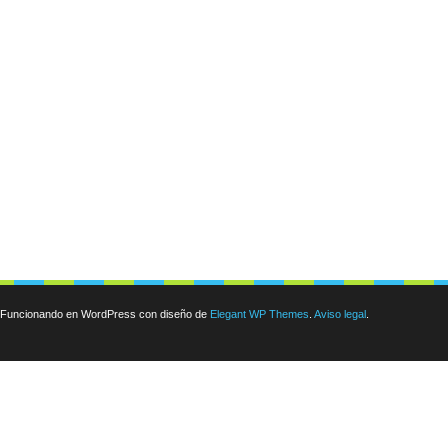
Funcionando en WordPress con diseño de
Elegant WP Themes
.
Aviso legal
.