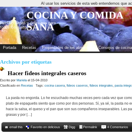
Al usar los servicios de esta web entendemos que ac
COCINA Y COMIDA
Recetas sanas y deliciosas para
SANA
todos los gustos
Portada
Recetas
Propiedades de los alimentos
Consejos de cocina
Archivos por etiquetas
Hacer fideos integrales caseros
Escrito por
Mariela
el 15-04-2010
Clasificado en
Recetas
Tags:
cocina casera
,
fideos caseros
,
fideos integrales
,
pasta integr
La pasta no engorda. Lo he escuchado muchas veces pero cada vez que como
plato de espaguetis siento que como por dos personas. Sí, ya sé, la pasta no e
hace la salsa, el queso y el pan que son sus compañeros inseparables. Las pa
grasas y por […]
email this
Favorito en delicious
Digg
Permalink
4 Comentarios