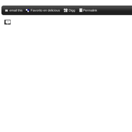
email this
Favorito en delicious
Digg
Permalink
Comments Off
on Tostón con huevo poché