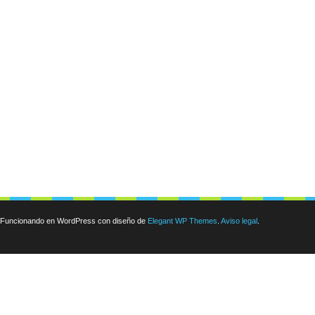
Funcionando en WordPress con diseño de
Elegant WP Themes
.
Aviso legal
.