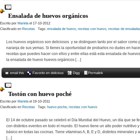
Comments Off
on Sándwich abierto de huevo y tomate
Ensalada de huevos orgánicos
Escrito por
Mariela
el 17-10-2012
Clasificado en
Recetas
Tags:
ensalada de huevo
,
recetas con huevo
,
recetas de ensalada
Los huevos orgánicos son deliciosos y se distinguen tanto por el sabor como po
naranja de sus yemas. Si tienes la oportunidad de probarlos no dudes en hac
recetas que puedes hacer con ellos y entre ellas está esta ensalada de huevos
la ensalada de huevo huevos orgánicos […]
email this
Favorito en delicious
Digg
Permalink
Comments Off
on Ensalada de huevos orgánicos
Tostón con huevo poché
Escrito por
Mariela
el 19-10-2011
Clasificado en
Recetas
Tags:
huevo poche
,
recetas con huevo
El 14 de octubre pasado se celebró el Día Mundial del Huevo, un día que se f
con distintos eventos en todo el mundo. El huevo tiene un alto poder nutritivo 
básico en todas las cocinas. Tiene vitaminas A, B, E y D, distintos minerales y
[…]