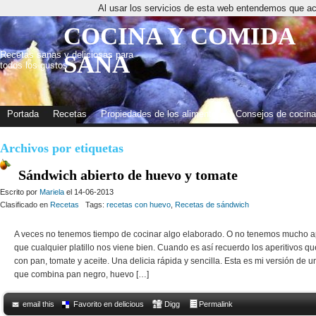
Al usar los servicios de esta web entendemos que ac
COCINA Y COMIDA
Recetas sanas y deliciosas para
SANA
todos los gustos
Portada
Recetas
Propiedades de los alimentos
Consejos de cocina
Archivos por etiquetas
Sándwich abierto de huevo y tomate
Escrito por
Mariela
el 14-06-2013
Clasificado en
Recetas
Tags:
recetas con huevo
,
Recetas de sándwich
A veces no tenemos tiempo de cocinar algo elaborado. O no tenemos mucho a
que cualquier platillo nos viene bien. Cuando es así recuerdo los aperitivos q
con pan, tomate y aceite. Una delicia rápida y sencilla. Esta es mi versión de u
que combina pan negro, huevo […]
email this
Favorito en delicious
Digg
Permalink