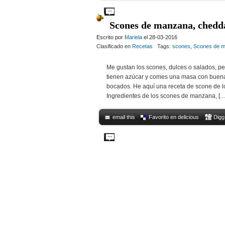
Comments Off
on Scones de hierbas
Scones de manzana, chedd
Escrito por
Mariela
el 28-03-2016
Clasificado en
Recetas
Tags:
scones
,
Scones de m
Me gustan los scones, dulces o salados, p
tienen azúcar y comes una masa con buena 
bocados. He aquí una receta de scone de 
Ingredientes de los scones de manzana, […
email this
Favorito en delicious
Digg
Comments Off
on Scones de manzana, ched