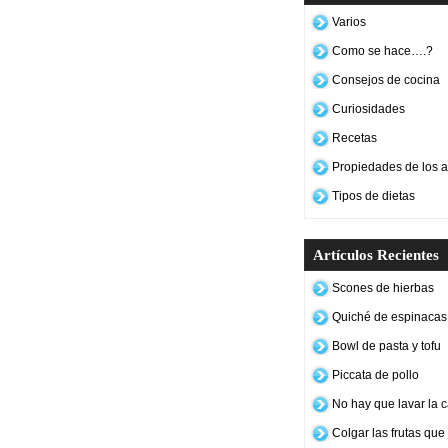
Varios
Como se hace….?
Consejos de cocina
Curiosidades
Recetas
Propiedades de los a
Tipos de dietas
Artículos Recientes
Scones de hierbas
Quiché de espinacas 
Bowl de pasta y tofu
Piccata de pollo
No hay que lavar la c
Colgar las frutas qu