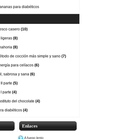
ananas para diabéticos
esco casero
(10)
 ligeras
(8)
nahoria
(8)
método de cocción más simple y sano
(7)
nergía para celíacos
(6)
cil, sabrosa y sana
(6)
II parte
(5)
 I parte
(4)
stituto del chocolate
(4)
ra diabéticos
(4)
Enlaces
A fuego lento