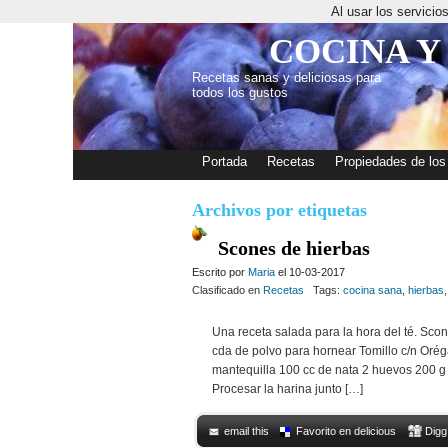
Al usar los servici
COCINA Y
Recetas sanas y deliciosas para
todos los gustos
Portada
Recetas
Propiedades de los
Archivos por etiquetas
Scones de hierbas
Escrito por
Maria
el 10-03-2017
Clasificado en
Recetas
Tags:
cocina sana
,
hierbas
Una receta salada para la hora del té. Sco
cda de polvo para hornear Tomillo c/n Oré
mantequilla 100 cc de nata 2 huevos 200 g 
Procesar la harina junto […]
email this
Favorito en delicious
Digg