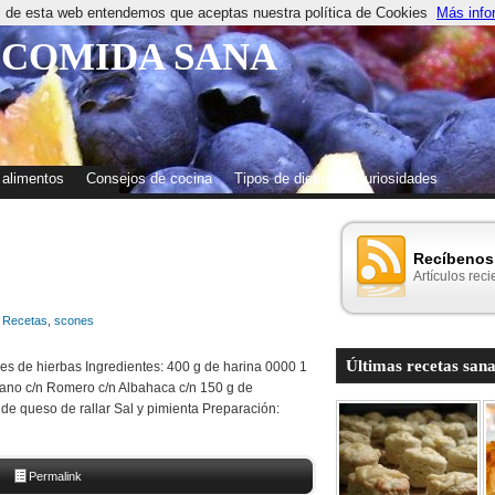
os de esta web entendemos que aceptas nuestra política de Cookies
Más info
 COMIDA SANA
 alimentos
Consejos de cocina
Tipos de dietas
Curiosidades
Recíbenos 
Artículos reci
,
Recetas
,
scones
Últimas recetas sana
nes de hierbas Ingredientes: 400 g de harina 0000 1
gano c/n Romero c/n Albahaca c/n 150 g de
de queso de rallar Sal y pimienta Preparación:
Permalink