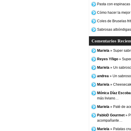
Pasta con espinacas y
Cómo hacer la mejor
Coles de Bruselas frit
Sabrosas albóndigas
Comentarios Recien
Mariela
» Super sabro
Reyes Yñigo
» Super
Mariela
» Un sabroso
andrea
» Un sabroso 
Mariela
» Cheesecake
Mónica Díaz Escoba
más liviano…
Mariela
» Paté de ac
PabloD Gourmet
» P
acompañante…
Mariela
» Patatas cruj