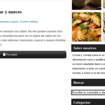
ar y nueces
anzana y queso
,
Scones salados
ero siempre con sabor. No me gustan cuando solo
consistencia pero sin un ápice de sabor en los
lo más sabrosa: manzanas, nueces y queso cheddar.
]
Sobre nosotros
Permalink
Cocina y comida sana es el s
alimentación sana y equilibr
dar y nueces
un menú saludable diario o 
importantes a tener en cuent
recetas a mano si no de esta
Buscar
Categorías