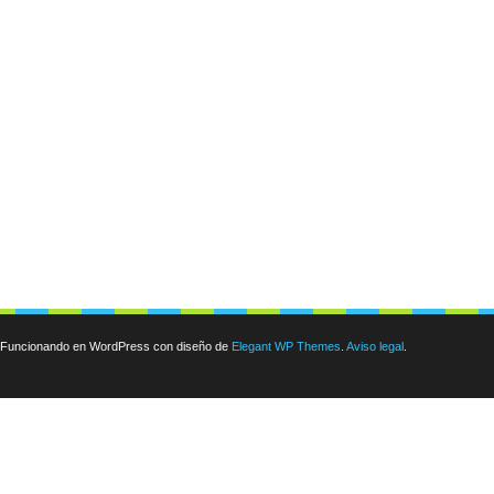
Funcionando en WordPress con diseño de
Elegant WP Themes
.
Aviso legal
.