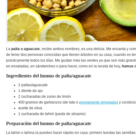
La
palta o
aguacate
, recibe ambos nombres, es una delicia. Me encanta y com
de tener dos personas conocidas que tienen árboles en su casa, cuando es 
prácticamente todos los días. Me gustan más las verdes ya que son más grand
en ensaladas, en sándwiches o para hacer, como en la receta de hoy,
humus d
Ingredientes del humus de palta/aguacate
2 paltas/aguacate
1 diente de ajo
2 cucharadas de zumo de limón
400 gramos de garbanzos (de lata o
previamente remojados
y cocidos)
aceite de oliva
1 cucharada de tahini (pasta de sésamo)
Preparación del humus de palta/aguacate
La tahini o tahina la puedes hacer rápido en casa: primero tuestas las semillas