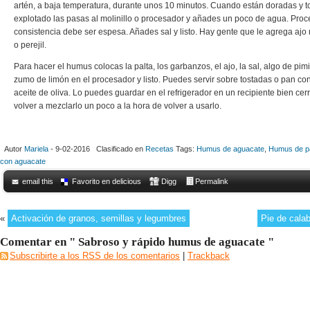
artén, a baja temperatura, durante unos 10 minutos. Cuando están doradas y 
explotado las pasas al molinillo o procesador y añades un poco de agua. Proc
consistencia debe ser espesa. Añades sal y listo. Hay gente que le agrega aj
o perejil.
Para hacer el humus colocas la palta, los garbanzos, el ajo, la sal, algo de pim
zumo de limón en el procesador y listo. Puedes servir sobre tostadas o pan con
aceite de oliva. Lo puedes guardar en el refrigerador en un recipiente bien ce
volver a mezclarlo un poco a la hora de volver a usarlo.
Autor
Mariela
- 9-02-2016 Clasificado en
Recetas
Tags:
Humus de aguacate
,
Humus de pa
con aguacate
email this
Favorito en delicious
Digg
Permalink
«
Activación de granos, semillas y legumbres
Pie de cala
Comentar en " Sabroso y rápido humus de aguacate "
Subscribirte a los RSS de los comentarios
|
Trackback