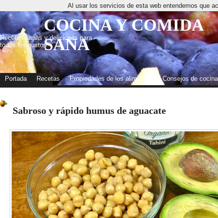
Al usar los servicios de esta web entendemos que ac
COCINA Y COMIDA
Recetas sanas y deliciosas para
SANA
todos los gustos
Portada
Recetas
Propiedades de los alimentos
Consejos de cocina
Sabroso y rápido humus de aguacate