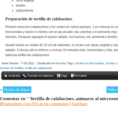
rocío vegetal
tomillo
sal/pimienta
Preparación de tortilla de calabacines
Primero lavas los calabacines y los cortas en cubos parejos. Los colocas en u
microondas y haces lo mismo con el ajo picado, las cebollas y el pimiento rojo
minutos. Después agregas el queso rallado, los huevos, sal, pimienta y tomillo
Aparte tomas un molde de 25 cm de diámetro, lo rocías con spray vegetal y e
rallado. Colocas allí el relleno y cocinas 10 minutos más. Desmoldas y listo, t
sabrosa tortilla de calabacines.
Autor
Mariela
- 7-05-2012 Clasificado en
Recetas
Tags:
cocinar en microondas
,
recetas c
recetas de tortillas
,
tortilla de calabacines
email this
Favorito en delicious
Digg
Permalink
«
Risotto de habas
Pollo 
Comentar en " Tortilla de calabacines, animarse al microon
Subscribirte a los RSS de los comentarios
|
Trackback