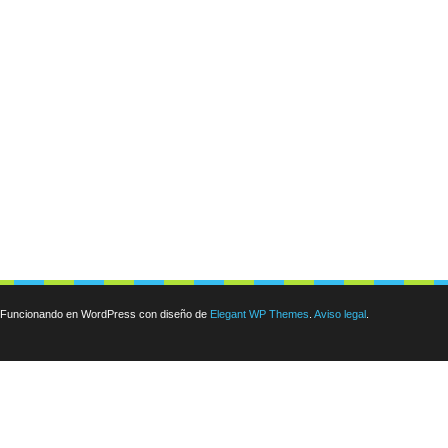
Funcionando en WordPress con diseño de
Elegant WP Themes
.
Aviso legal
.