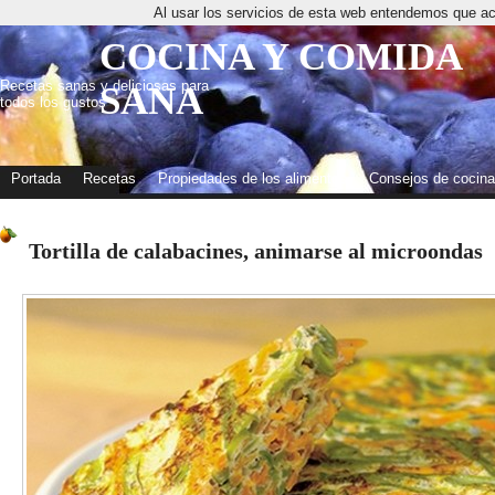
Al usar los servicios de esta web entendemos que ac
COCINA Y COMIDA
Recetas sanas y deliciosas para
SANA
todos los gustos
Portada
Recetas
Propiedades de los alimentos
Consejos de cocina
Tortilla de calabacines, animarse al microondas