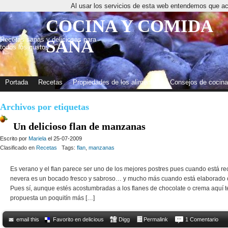
Al usar los servicios de esta web entendemos que ac
COCINA Y COMIDA
Recetas sanas y deliciosas para
SANA
todos los gustos
Portada
Recetas
Propiedades de los alimentos
Consejos de cocina
Archivos por etiquetas
Un delicioso flan de manzanas
Escrito por
Mariela
el 25-07-2009
Clasificado en
Recetas
Tags:
flan
,
manzanas
Es verano y el flan parece ser uno de los mejores postres pues cuando está re
nevera es un bocado fresco y sabroso… y mucho más cuando está elaborado c
Pues sí, aunque estés acostumbradas a los flanes de chocolate o crema aquí 
propuesta un poquitín más […]
email this
Favorito en delicious
Digg
Permalink
1 Comentario