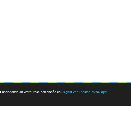
Funcionando en WordPress con diseño de
Elegant WP Themes
.
Aviso legal
.