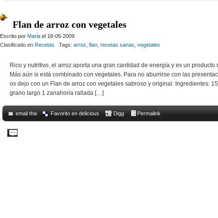
Flan de arroz con vegetales
Escrito por
Maria
el 18-05-2009
Clasificado en
Recetas
Tags:
arroz
,
flan
,
recetas sanas
,
vegetales
Rico y nutritivo, el arroz aporta una gran cantidad de energía y es un producto
Más aún si está combinado con vegetales. Para no aburrirse con las presenta
os dejo con un Flan de arroz con vegetales sabroso y original: Ingredientes: 1
grano largo 1 zanahoria rallada […]
email this
Favorito en delicious
Digg
Permalink
Comments Off
on Flan de arroz con vegetales