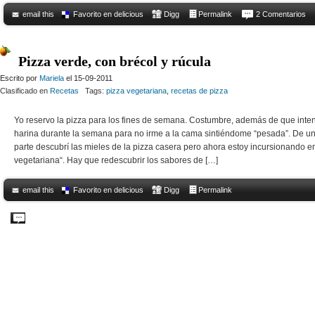
email this
Favorito en delicious
Digg
Permalink
2 Comentarios
Pizza verde, con brécol y rúcula
Escrito por
Mariela
el 15-09-2011
Clasificado en
Recetas
Tags:
pizza vegetariana
,
recetas de pizza
Yo reservo la pizza para los fines de semana. Costumbre, además de que inte
harina durante la semana para no irme a la cama sintiéndome “pesada”. De un
parte descubrí las mieles de la pizza casera pero ahora estoy incursionando en
vegetariana“. Hay que redescubrir los sabores de […]
email this
Favorito en delicious
Digg
Permalink
Comments Off
on Pizza verde, con brécol y rúcula