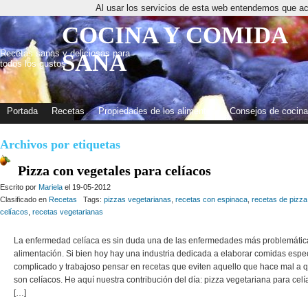
Al usar los servicios de esta web entendemos que ac
COCINA Y COMIDA
Recetas sanas y deliciosas para
SANA
todos los gustos
Portada
Recetas
Propiedades de los alimentos
Consejos de cocina
Archivos por etiquetas
Pizza con vegetales para celíacos
Escrito por
Mariela
el 19-05-2012
Clasificado en
Recetas
Tags:
pizzas vegetarianas
,
recetas con espinaca
,
recetas de pizza
celíacos
,
recetas vegetarianas
La enfermedad celíaca es sin duda una de las enfermedades más problemática
alimentación. Si bien hoy hay una industria dedicada a elaborar comidas espe
complicado y trabajoso pensar en recetas que eviten aquello que hace mal a 
son celíacos. He aquí nuestra contribución del día: pizza vegetariana para celí
[…]