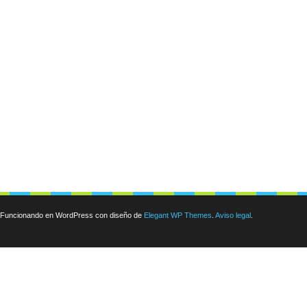
Funcionando en WordPress con diseño de
Elegant WP Themes
.
Aviso legal
.