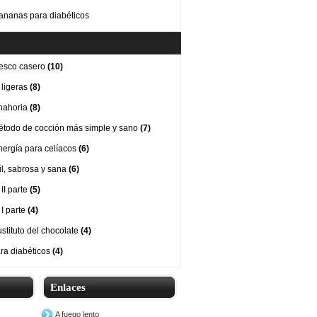
ananas para diabéticos
esco casero
(10)
 ligeras
(8)
nahoria
(8)
método de cocción más simple y sano
(7)
nergía para celíacos
(6)
cil, sabrosa y sana
(6)
II parte
(5)
 I parte
(4)
stituto del chocolate
(4)
ra diabéticos
(4)
Enlaces
A fuego lento