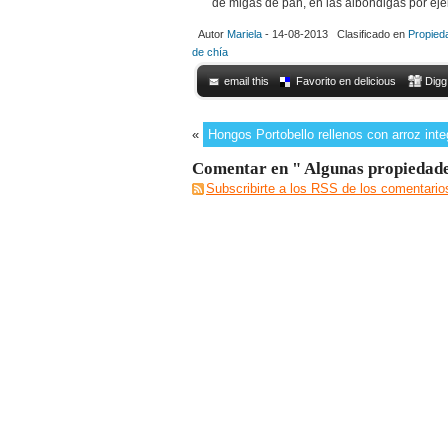
de migas de pan, en las albóndigas por eje
Autor
Mariela
- 14-08-2013 Clasificado en
Propied
de chía
email this
Favorito en delicious
Digg
«
Hongos Portobello rellenos con arroz inte
Comentar en " Algunas propiedades
Subscribirte a los RSS de los comentario