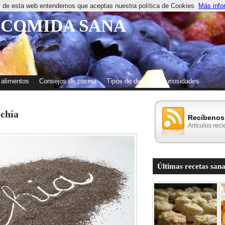
os de esta web entendemos que aceptas nuestra política de Cookies
Más info
 COMIDA SANA
 alimentos
Consejos de cocina
Tipos de dietas
Curiosidades
 chía
Recíbenos 
Artículos reci
Últimas recetas sana