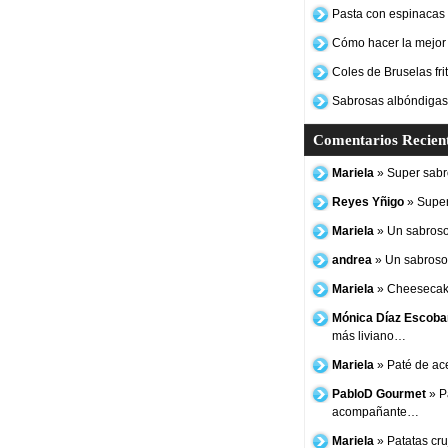
Pasta con espinacas y
Cómo hacer la mejor
Coles de Bruselas frit
Sabrosas albóndigas
Comentarios Recien
Mariela
» Super sabro
Reyes Yñigo
» Super
Mariela
» Un sabroso
andrea
» Un sabroso 
Mariela
» Cheesecake
Mónica Díaz Escoba
más liviano…
Mariela
» Paté de ac
PabloD Gourmet
» P
acompañante…
Mariela
» Patatas cruj