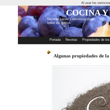
Al usar los servici
COCINA Y
Recetas sanas y deliciosas para
todos los gustos
Portada
Recetas
Propiedades de los
Algunas propiedades de la