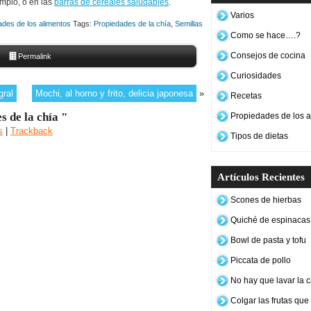
mplo, o en las
barras de cereales saludables
.
Varios
ades de los alimentos
Tags:
Propiedades de la chía
,
Semillas
Como se hace….?
Consejos de cocina
Permalink
Curiosidades
gral
Mochi, al horno y frito, delicia japonesa
»
Recetas
 de la chía "
Propiedades de los a
s
|
Trackback
Tipos de dietas
Artículos Recientes
Scones de hierbas
Quiché de espinacas 
Bowl de pasta y tofu
Piccata de pollo
No hay que lavar la c
Colgar las frutas qu