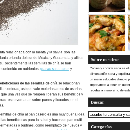
anta relacionada con la menta y la salvia, son las
lanta oriunda del sur de México y Guatemala y allí es
Sobre nosotros
. Recientemente las semillas de chía se han
Cocina y comida sana es el s
o contenido en nutrientes,
grasas saludables
y
alimentación sana y equilibr
un menú saludable diario o 
eneficiosas de las semillas de chía
se relacionan
importantes a tener en cuent
llas enteras, así que vale molerlas antes de usarlas,
recetas a mano si no de esta
 que una vez que se rompen liberan sus beneficios y
eras: espolvoreadas sobre panes y licuados, en el
Buscar
as.
semillas de chía al pan casero es una muy buena idea.
illas beneficiosas para la salud y haces un pan multi-
mermeladas o budines, como reemplazo de huevos y
Categorías