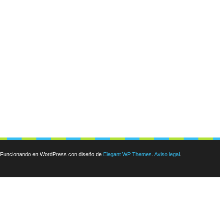
Funcionando en WordPress con diseño de
Elegant WP Themes
.
Aviso legal
.