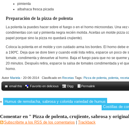
pimienta
albahaca fresca picada
Preparación de la pizza de polenta
La polenta la puedes hacer sobre el fuego o en el horno microondas. Una vez qu
condimentas con sal y pimienta negra recién molida. Aceitas un molde pizza c
papel porque sino la pizza no quedará crujiente).
Coloca la polenta en el molde y con cuidado arma los bordes. El horno debe e
a 190ºC. Deja que se dore bien y cuando esté lista retira, esparce un poco de 
tomate, condimenta y devuelve al horno. Baja el fuego para que no se queme 
20 minutos. Después retira, esparce la salsa de tomates condimentada y el qu
horno.
Autor
Mariela
- 20-06-2014 Clasificado en
Recetas
Tags:
Pizza de polenta
,
polenta
,
receta
email this
Favorito en delicious
Digg
Permalink
«
Humus de remolacha, sabrosa y colorida variedad de humus
Costillas de co
Comentar en " Pizza de polenta, crujiente, sabrosa y origina
Subscribirte a los RSS de los comentarios
|
Trackback