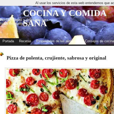
Al usar los servicios de esta web entendemos que ac
COCINA Y COMIDA
Recetas sanas y deliciosas para
SANA
todos los gustos
Portada
Recetas
Propiedades de los alimentos
Consejos de cocina
Pizza de polenta, crujiente, sabrosa y original