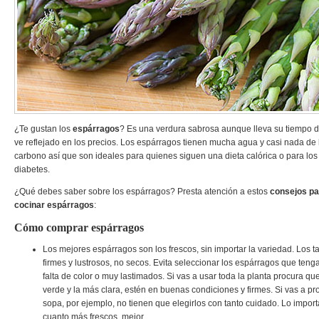
¿Te gustan los
espárragos
? Es una verdura sabrosa aunque lleva su tiempo de
ve reflejado en los precios. Los espárragos tienen mucha agua y casi nada de 
carbono así que son ideales para quienes siguen una dieta calórica o para lo
diabetes.
¿Qué debes saber sobre los espárragos? Presta atención a estos
consejos pa
cocinar espárragos
:
Cómo comprar espárragos
Los mejores espárragos son los frescos, sin importar la variedad. Los t
firmes y lustrosos, no secos. Evita seleccionar los espárragos que tenga
falta de color o muy lastimados. Si vas a usar toda la planta procura que
verde y la más clara, estén en buenas condiciones y firmes. Si vas a pr
sopa, por ejemplo, no tienen que elegirlos con tanto cuidado. Lo impor
cuanto más frescos, mejor.