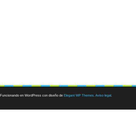
Funcionando en WordPress con diseño de
Elegant WP Themes
.
Aviso legal
.