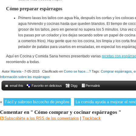
Cómo preparar espárragos
Primero lavas los tallos con agua fría, después los cortas y los colocas
agua hirviendo y cocinas hasta que queden blandos. El tiempo de coc
grosor de los tallos, pero en general no supera los 5 minutos. Una vez
los pasas por un colador y los dejas secando sobre un papel de cocina 
a comerlos fríos). Hay gente que no los cocina, los limpia y los corta f
pelador de patatas para usarlos en ensaladas, en especial los espárra
Aquí en Cocina y Comida Sana hemos presentado varias
recetas con espárra
recomiendo a todas.
Autor
Mariela
- 7-05-2015 Clasificado en
Como se hace....?
Tags:
Comprar espárragos
,
e
Información sobre los espárragos
email this
Favorito en delicious
Digg
Permalink
«
Fácil y sabroso bizcocho de jengibre
La comida ayuda a mejorar el ren
Comentar en " Cómo comprar y cocinar espárragos "
Subscribirte a los RSS de los comentarios
|
Trackback