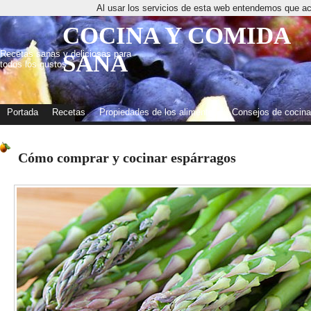
Al usar los servicios de esta web entendemos que ac
COCINA Y COMIDA
Recetas sanas y deliciosas para
SANA
todos los gustos
Portada
Recetas
Propiedades de los alimentos
Consejos de cocina
Cómo comprar y cocinar espárragos