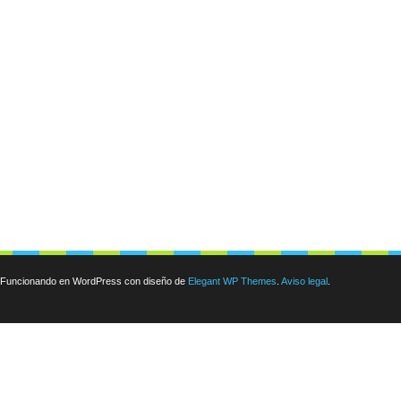
Funcionando en WordPress con diseño de
Elegant WP Themes
.
Aviso legal
.