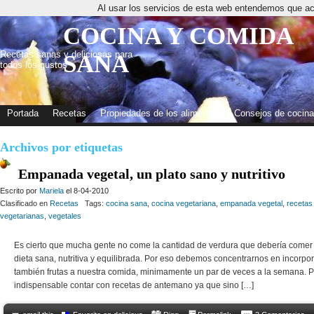
Al usar los servicios de esta web entendemos que ac
COCINA Y COMIDA
Recetas sanas y deliciosas para
SANA
todos los gustos
Portada
Recetas
Propiedades de los alimentos
Consejos de cocina
Archivos por etiquetas
Empanada vegetal, un plato sano y nutritivo
Escrito por
Mariela
el 8-04-2010
Clasificado en
Recetas
Tags:
cocina sana
,
cocina vegetariana
,
empanada vegetal
,
recetas
vegetarianas
,
vegetales
Es cierto que mucha gente no come la cantidad de verdura que debería comer 
dieta sana, nutritiva y equilibrada. Por eso debemos concentrarnos en incorpor
también frutas a nuestra comida, minimamente un par de veces a la semana. P
indispensable contar con recetas de antemano ya que sino […]