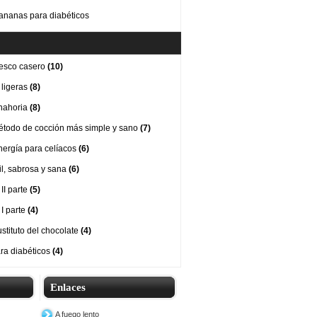
ananas para diabéticos
esco casero
(10)
 ligeras
(8)
nahoria
(8)
método de cocción más simple y sano
(7)
nergía para celíacos
(6)
cil, sabrosa y sana
(6)
II parte
(5)
 I parte
(4)
stituto del chocolate
(4)
ra diabéticos
(4)
Enlaces
A fuego lento