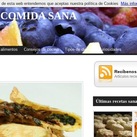
os de esta web entendemos que aceptas nuestra política de Cookies
Más info
 COMIDA SANA
 alimentos
Consejos de cocina
Tipos de dietas
Curiosidades
Recíbenos 
Artículos reci
Últimas recetas sana