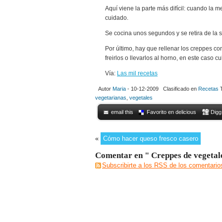
Aquí viene la parte más difícil: cuando la
cuidado.
Se cocina unos segundos y se retira de la s
Por último, hay que rellenar los creppes co
freirlos o llevarlos al horno, en este caso 
Vía:
Las mil recetas
Autor
Maria
- 10-12-2009 Clasificado en
Recetas
T
vegetarianas
,
vegetales
email this
Favorito en delicious
Digg
«
Cómo hacer queso fresco casero
Comentar en " Creppes de vegetal
Subscribirte a los RSS de los comentario