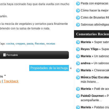
Pasta con espinacas y
 mezcla haya cocinado hay que darla vuelta con mucho
Cómo hacer la mejor
artén.
Coles de Bruselas frit
n la mezcla de vegetales y cerrarlos para finalmente
Sabrosas albóndigas
cubriendo con la salsa de tomate o nata.
Comentarios Recien
Mariela
» Super sabro
ags:
cocina
,
creppes
,
pasta
,
Recetas
,
recetas
Reyes Yñigo
» Super
Permalink
Mariela
» Un sabroso
andrea
» Un sabroso 
Propiedades de la lechuga
»
Mariela
» Cheesecake
es "
Mónica Díaz Escoba
s
|
Trackback
más liviano…
Mariela
» Paté de ac
PabloD Gourmet
» P
acompañante…
Mariela
» Patatas cruj