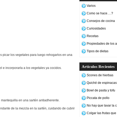
Varios
Como se hace….?
Consejos de cocina
Curiosidades
Recetas
Propiedades de los a
Tipos de dietas
es picar los vegetales para luego rehogarlos en una
Artículos Recientes
e incorporarla a los vegetales ya cocidos.
Scones de hierbas
Quiché de espinacas 
Bowl de pasta y tofu
Piccata de pollo
 mantequilla en una sartén antiadherente.
No hay que lavar la c
dante de la mezcla en la sartén, cuidando de cubrir
Colgar las frutas qu