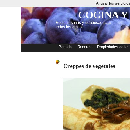
Al usar los servici
COCINA Y
Recetas sanas y deliciosas para
todos los gustos
Portada
Recetas
Propiedades de los
Creppes de vegetales